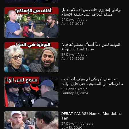
مواطن إنجليزي خائف من الإسلام يقابل
مسلم فتعرّف على حقيقة الإسلام
EF Dawah Arabic
April 22, 2025
“البوذية ليس ديناً أصلاً”.. مسلم يُفاجئ
سيدة اعتنقت البوذية
EF Dawah Arabic
April 30, 2026
مسيحي أمريكي لم يعرف أنه أقرب
للإسلام من المسيحية حتى قابل أولئك
المسلمين
EF Dawah Arabic
January 19, 2024
DEBAT PANAS!! Hamza Mendebat
Tan
EF Dawah Indonesia
July 13, 2020