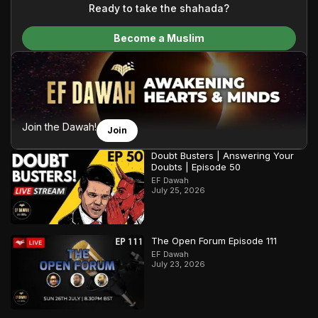
content and make Islam accessible to a global audience.
Ready to take the shahada?
We do all of this with the permission of the Most High, and all
Become a Muslim
praise belongs to Allah, the Creator of the heavens and the
earth.
Join the Dawah!
Join
Doubt Busters | Answering Your
Doubts | Episode 50
EF Dawah
July 25, 2026
The Open Forum Episode 111
EF Dawah
July 23, 2026