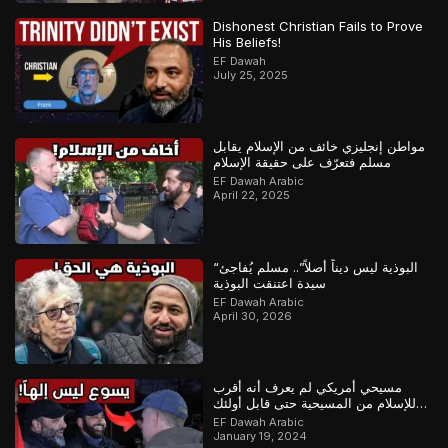
Dishonest Christian Fails to Prove
His Beliefs!
EF Dawah
July 25, 2025
مواطن إنجليزي خائف من الإسلام يقابل
مسلم فتعرّف على حقيقة الإسلام
EF Dawah Arabic
April 22, 2025
“البوذية ليس ديناً أصلاً”.. مسلم يُفاجئ
سيدة اعتنقت البوذية
EF Dawah Arabic
April 30, 2026
مسيحي أمريكي لم يعرف أنه أقرب
للإسلام من المسيحية حتى قابل أولئك
المسلمين
EF Dawah Arabic
January 19, 2024