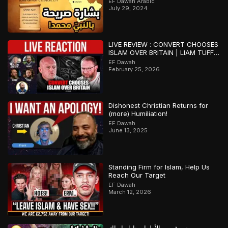
EF Dawah Arabic
July 29, 2024
LIVE REVIEW : CONVERT CHOOSES
ISLAM OVER BRITAIN | LIAM TUFFS
V DOWIE
EF Dawah
February 25, 2026
Dishonest Christian Returns for
(more) Humiliation!
EF Dawah
June 13, 2025
Standing Firm for Islam, Help Us
Reach Our Target
EF Dawah
March 12, 2026