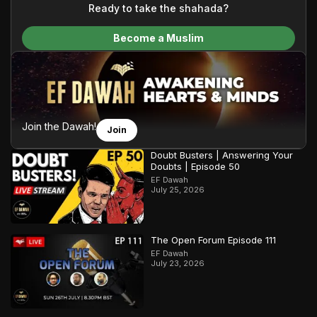
content and make Islam accessible to a global audience.
Ready to take the shahada?
We do all of this with the permission of the Most High, and all
Become a Muslim
praise belongs to Allah, the Creator of the heavens and the
earth.
Join the Dawah!
Join
Doubt Busters | Answering Your
Doubts | Episode 50
EF Dawah
July 25, 2026
The Open Forum Episode 111
EF Dawah
July 23, 2026