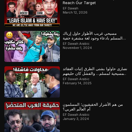
Reach Our Target
EF Dawah
March 12, 2026
مسيحي غريب الأطوار حاول إرباك
المسلم بادعاء وجود لغة مشفرة خفية
لإثبات كتابه لكن كشف المسلم خداعه
EF Dawah Arabic
November 1, 2024
نصارى حاولوا بشتى الطرق إثبات العقائد
المسيحية لمسلم… والفشل كان حليفهم
EF Dawah Arabic
February 14, 2025
من هم الأشرار الحقيقيون؛ المسلمون
أم العالَم الغربي؟
EF Dawah Arabic
January 3, 2024