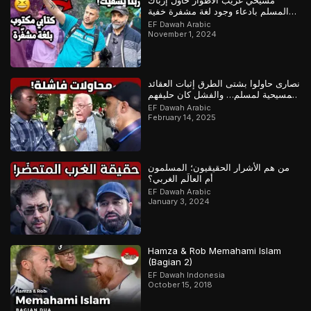
مسيحي غريب الأطوار حاول إرباك
المسلم بادعاء وجود لغة مشفرة خفية
لإثبات كتابه لكن كشف المسلم خداعه
EF Dawah Arabic
November 1, 2024
نصارى حاولوا بشتى الطرق إثبات العقائد
المسيحية لمسلم… والفشل كان حليفهم
EF Dawah Arabic
February 14, 2025
من هم الأشرار الحقيقيون؛ المسلمون
أم العالَم الغربي؟
EF Dawah Arabic
January 3, 2024
Hamza & Rob Memahami Islam
(Bagian 2)
EF Dawah Indonesia
October 15, 2018