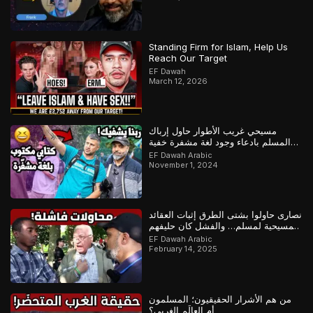
Standing Firm for Islam, Help Us
Reach Our Target
EF Dawah
March 12, 2026
مسيحي غريب الأطوار حاول إرباك
المسلم بادعاء وجود لغة مشفرة خفية
لإثبات كتابه لكن كشف المسلم خداعه
EF Dawah Arabic
November 1, 2024
نصارى حاولوا بشتى الطرق إثبات العقائد
المسيحية لمسلم… والفشل كان حليفهم
EF Dawah Arabic
February 14, 2025
من هم الأشرار الحقيقيون؛ المسلمون
أم العالَم الغربي؟