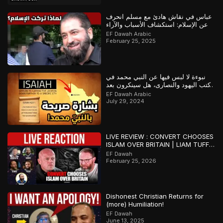
عباس في نقاش هادئ مع مسلم انحرف
عن الإسلام: استكشاف الأسباب والآراء
EF Dawah Arabic
February 25, 2025
نبوءة لا لبس فيها عن النبي محمد في
كتب اليهود والنصارى، هل سينكرون بعد
ذلك؟
EF Dawah Arabic
July 29, 2024
LIVE REVIEW : CONVERT CHOOSES
ISLAM OVER BRITAIN | LIAM TUFFS
V DOWIE
EF Dawah
February 25, 2026
Dishonest Christian Returns for
(more) Humiliation!
EF Dawah
June 13, 2025