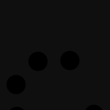
May 10, 2021
مسيحي يطالب بدليل على نبوة محمد
في الكتاب المقدس.. فهل سيقبله؟
EF Dawah Arabic
February 18, 2025