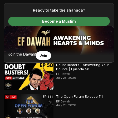
your generous donations, we are able to translate our
content and make Islam accessible to a global audience.
Ready to take the shahada?
We do all of this with the permission of the Most High, and all
Become a Muslim
praise belongs to Allah, the Creator of the heavens and the
earth.
Join the Dawah!
Join
Doubt Busters | Answering Your
Doubts | Episode 50
EF Dawah
July 25, 2026
The Open Forum Episode 111
EF Dawah
July 23, 2026