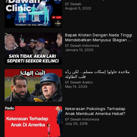
EF Dawah
August 5, 2022
Bapak Kristen Dengan Nada Tinggi
Mendebatkan Menyusui (Bagian 2
Final)
EF Dawah Indonesia
January 13, 2020
ملاحدة حاولوا إسكات مسلم… لكن ردّه
قلب الطاولة
EF Dawah Arabic
May 14, 2026
Kekerasan Psikologis Terhadap
Anak Membuat Amerika Hebat?
EF Dawah Indonesia
July 26, 2018