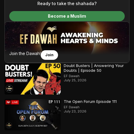
content and make Islam accessible to a global audience.
Ready to take the shahada?
We do all of this with the permission of the Most High, and all
Become a Muslim
praise belongs to Allah, the Creator of the heavens and the
earth.
Join the Dawah!
Join
Doubt Busters | Answering Your
Doubts | Episode 50
EF Dawah
July 25, 2026
The Open Forum Episode 111
EF Dawah
July 23, 2026