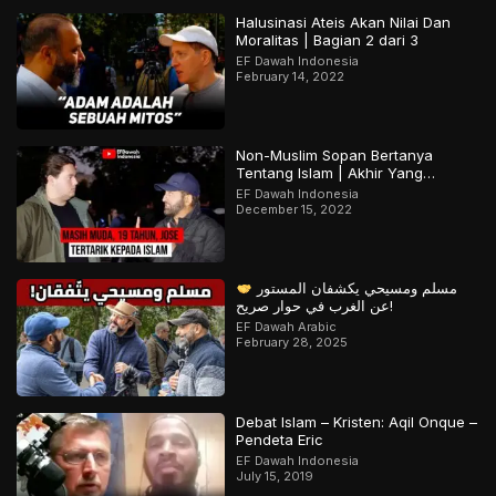
Halusinasi Ateis Akan Nilai Dan
Moralitas | Bagian 2 dari 3
EF Dawah Indonesia
February 14, 2022
Non-Muslim Sopan Bertanya
Tentang Islam | Akhir Yang
Menarik! Bagian 2 dari 2
EF Dawah Indonesia
December 15, 2022
مسلم ومسيحي يكشفان المستور
عن الغرب في حوار صريح!
EF Dawah Arabic
February 28, 2025
Debat Islam – Kristen: Aqil Onque –
Pendeta Eric
EF Dawah Indonesia
July 15, 2019