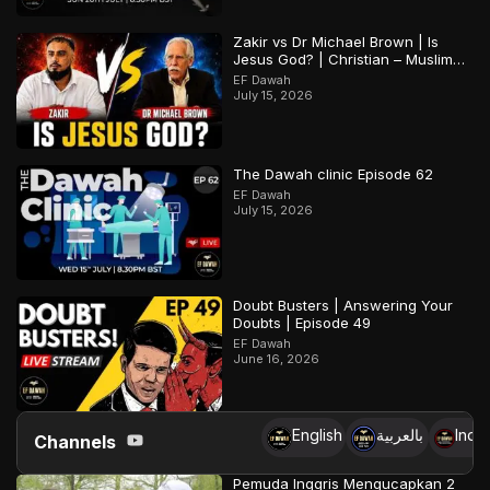
Zakir vs Dr Michael Brown | Is
Jesus God? | Christian – Muslim
Debate
EF Dawah
July 15, 2026
The Dawah clinic Episode 62
EF Dawah
July 15, 2026
Doubt Busters | Answering Your
Doubts | Episode 49
EF Dawah
June 16, 2026
English
بالعربية
Indo
Channels
Pemuda Inggris Mengucapkan 2