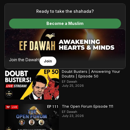
your generous donations, we are able to translate our
content and make Islam accessible to a global audience.
Ready to take the shahada?
We do all of this with the permission of the Most High, and all
Become a Muslim
praise belongs to Allah, the Creator of the heavens and the
earth.
Join the Dawah!
Join
Doubt Busters | Answering Your
Doubts | Episode 50
EF Dawah
July 25, 2026
The Open Forum Episode 111
EF Dawah
July 23, 2026