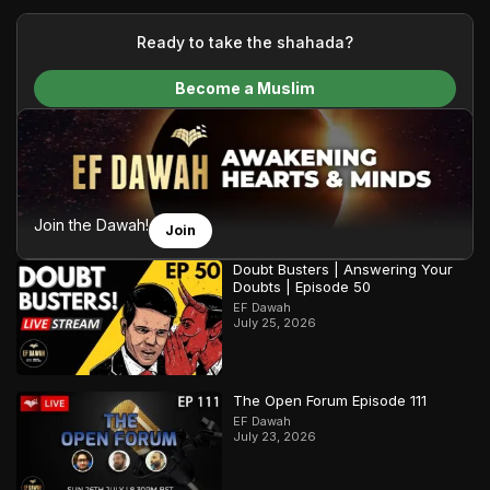
your generous donations, we are able to translate our
content and make Islam accessible to a global audience.
Ready to take the shahada?
We do all of this with the permission of the Most High, and all
Become a Muslim
praise belongs to Allah, the Creator of the heavens and the
earth.
Join the Dawah!
Join
Doubt Busters | Answering Your
Doubts | Episode 50
EF Dawah
July 25, 2026
The Open Forum Episode 111
EF Dawah
July 23, 2026