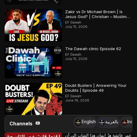
Zakir vs Dr Michael Brown | Is
Jesus God? | Christian – Muslim
Debate
EF Dawah
July 15, 2026
The Dawah clinic Episode 62
EF Dawah
July 15, 2026
Doubt Busters | Answering Your
Doubts | Episode 49
EF Dawah
June 16, 2026
English
بالعربية
Indo
Channels
عمر عائشة هزّ إيمان هذا الشاب إلى أن