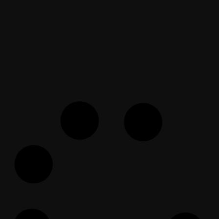
EF Dawah Deutsch
April 7, 2023
Abbas poziva Miltona ka Bogu
Isusa (neka je na njeg mir)
EF Dawah Balkans
August 13, 2020