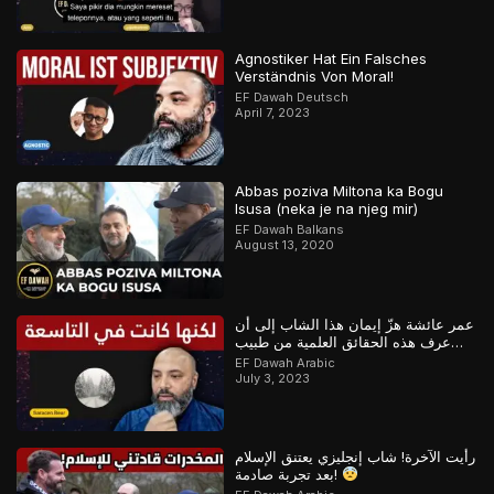
Agnostiker Hat Ein Falsches
Verständnis Von Moral!
EF Dawah Deutsch
April 7, 2023
Abbas poziva Miltona ka Bogu
Isusa (neka je na njeg mir)
EF Dawah Balkans
August 13, 2020
عمر عائشة هزّ إيمان هذا الشاب إلى أن
عرف هذه الحقائق العلمية من طبيب
مسلم
EF Dawah Arabic
July 3, 2023
رأيت الآخرة! شاب إنجليزي يعتنق الإسلام
بعد تجربة صادمة!