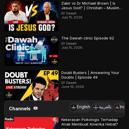
Zakir vs Dr Michael Brown | Is
Jesus God? | Christian – Muslim
Debate
EF Dawah
July 15, 2026
The Dawah clinic Episode 62
EF Dawah
July 15, 2026
Doubt Busters | Answering Your
Doubts | Episode 49
EF Dawah
June 16, 2026
English
بالعربية
Indo
Channels
Kekerasan Psikologis Terhadap
Anak Membuat Amerika Hebat?