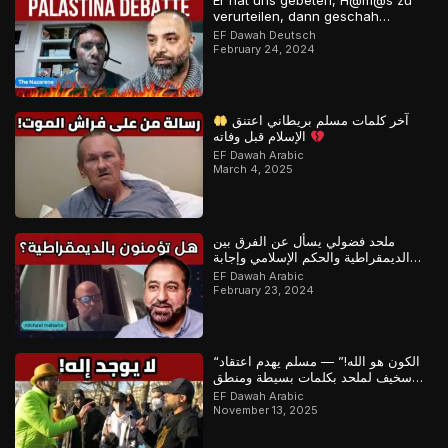
Er hat uns gebeten, H@m@s zu
verurteilen, dann geschah…
EF Dawah Deutsch
February 24, 2024
آخر كلمات مسلم بريطاني اعتنق
الإسلام قبل وفاته
EF Dawah Arabic
March 4, 2025
ملحد فضولي يسأل عن الفرق بين
الديمقراطية والحكم الإسلامي وإجابة
رائعة من مسلم
EF Dawah Arabic
February 23, 2024
“الكون هو الله!” — مسلم يهدم اعتقاد
سخيف لملحد بكلمات بسيطة ومنطق
مذهل
EF Dawah Arabic
November 13, 2025