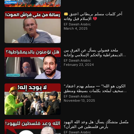
آخر كلمات مسلم بريطاني اعتنق
الإسلام قبل وفاته
EF Dawah Arabic
March 4, 2025
ملحد فضولي يسأل عن الفرق بين
الديمقراطية والحكم الإسلامي وإجابة
رائعة من مسلم
EF Dawah Arabic
February 23, 2024
“الكون هو الله!” — مسلم يهدم اعتقاد
سخيف لملحد بكلمات بسيطة ومنطق
مذهل
EF Dawah Arabic
November 13, 2025
متّصل متشكّك يسأل: هل وعد الله اليهود
بأرض فلسطين في القرآن؟
EF Dawah Arabic