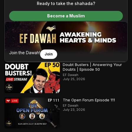
content and make Islam accessible to a global audience.
Ready to take the shahada?
We do all of this with the permission of the Most High, and all
Become a Muslim
praise belongs to Allah, the Creator of the heavens and the
earth.
Join the Dawah!
Join
Doubt Busters | Answering Your
Doubts | Episode 50
EF Dawah
July 25, 2026
The Open Forum Episode 111
EF Dawah
July 23, 2026