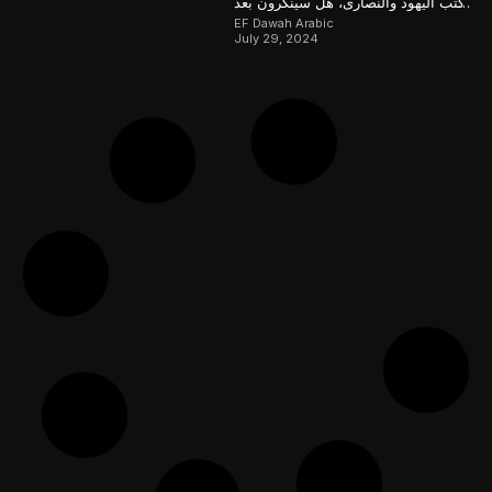
كتب اليهود والنصارى، هل سينكرون بعد
ذلك؟
EF Dawah Arabic
July 29, 2024