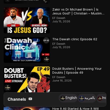
Zakir vs Dr Michael Brown | Is
Jesus God? | Christian – Muslim
Debate
EF Dawah
July 15, 2026
The Dawah clinic Episode 62
EF Dawah
July 15, 2026
Doubt Busters | Answering Your
Doubts | Episode 49
EF Dawah
June 16, 2026
English
بالعربية
Indo
Channels
How It All Started & How It Will