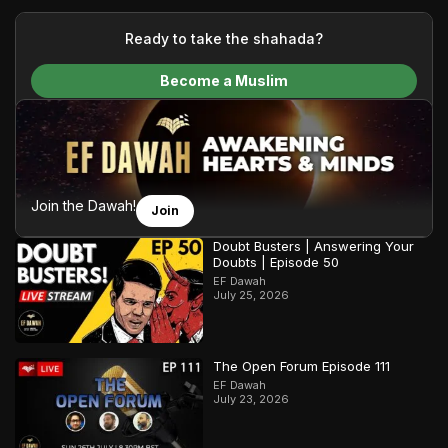
your generous donations, we are able to translate our
content and make Islam accessible to a global audience.
Ready to take the shahada?
We do all of this with the permission of the Most High, and all
Become a Muslim
praise belongs to Allah, the Creator of the heavens and the
earth.
Join the Dawah!
Join
Doubt Busters | Answering Your
Doubts | Episode 50
EF Dawah
July 25, 2026
The Open Forum Episode 111
EF Dawah
July 23, 2026